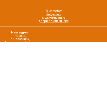
© Comefort
Входные и
межкомнатные
двери в Челябинске
Наш адрес:
Россия,
г. Челябинск,
Свердловский тракт,
строение 5/22
О нас
Контакты
Дилерам
Новости
Создание интернет-магазина