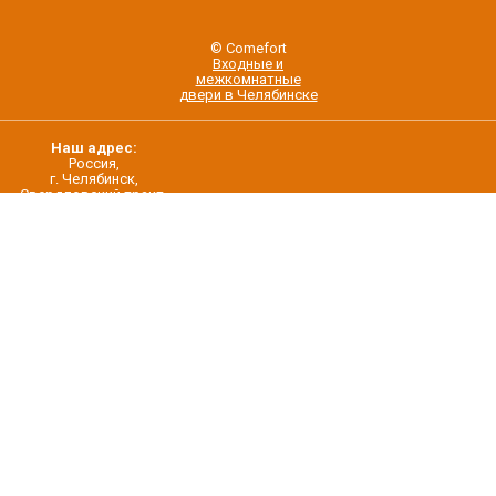
© Comefort
Входные и
межкомнатные
двери в Челябинске
Наш адрес:
Россия,
г. Челябинск,
Свердловский тракт,
строение 5/22
О нас
Контакты
Дилерам
Новости
Создание интернет-магазина