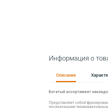
Информация о тов
Описание
Характе
Богатый ассортимент накладо
Представляет собой
фрезерова
последующим термовакуумным 