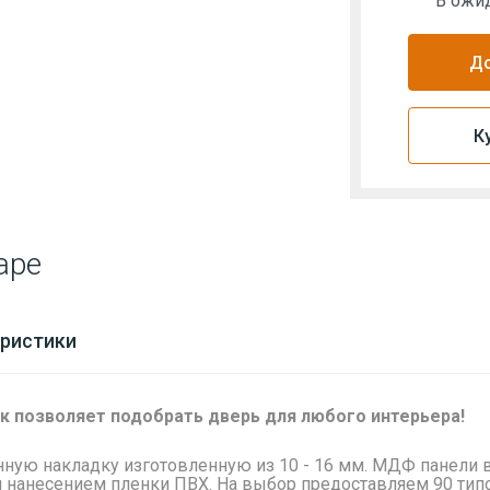
В ожи
До
К
аре
ристики
к позволяет подобрать дверь для любого интерьера!
нную
накладку изготовленную из 10 - 16 мм. МДФ панели в
нанесением пленки ПВХ.
На выбор предоставляем 90 тип