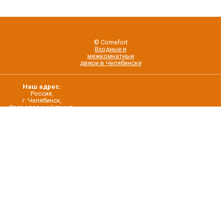
© Comefort
Входные и
межкомнатные
двери в Челябинске
Наш адрес:
Россия,
г. Челябинск,
Свердловский тракт,
строение 5/22
О нас
Контакты
Дилерам
Новости
Создание интернет-магазина