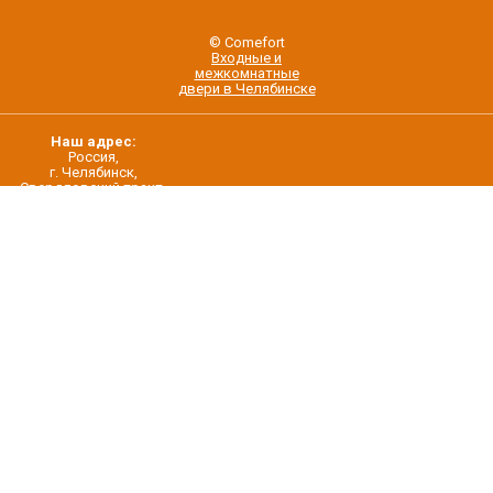
© Comefort
Входные и
межкомнатные
двери в Челябинске
Наш адрес:
Россия,
г. Челябинск,
Свердловский тракт,
строение 5/22
О нас
Контакты
Дилерам
Новости
Создание интернет-магазина