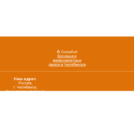
© Comefort
Входные и
межкомнатные
двери в Челябинске
Наш адрес:
Россия,
г. Челябинск,
Свердловский тракт,
строение 5/22
О нас
Контакты
Дилерам
Новости