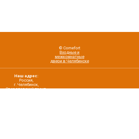
© Comefort
Входные и
межкомнатные
двери в Челябинске
Наш адрес:
Россия,
г. Челябинск,
Свердловский тракт,
строение 5/22
О нас
Контакты
Дилерам
Новости